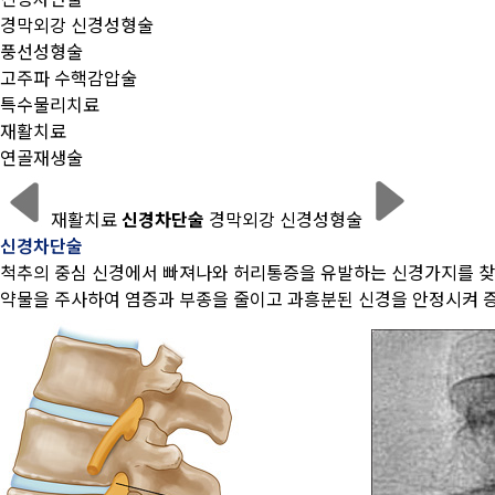
경막외강 신경성형술
풍선성형술
고주파 수핵감압술
특수물리치료
재활치료
연골재생술
재활치료
신경차단술
경막외강 신경성형술
신경차단술
척추의 중심 신경에서 빠져나와 허리통증을 유발하는 신경가지를 찾
약물을 주사하여 염증과 부종을 줄이고 과흥분된 신경을 안정시켜 