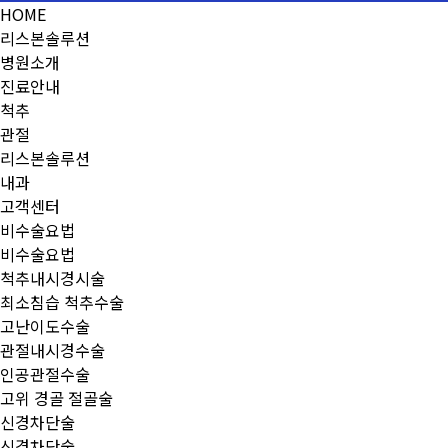
HOME
리스본솔루션
병원소개
진료안내
척추
관절
리스본솔루션
내과
고객센터
비수술요법
비수술요법
척추내시경시술
최소침습 척추수술
고난이도수술
관절내시경수술
인공관절수술
고위 경골 절골술
신경차단술
신경차단술