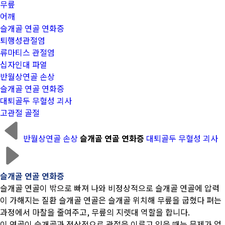
무릎
어깨
슬개골 연골 연화증
퇴행성관절염
류마티스 관절염
십자인대 파열
반월상연골 손상
슬개골 연골 연화증
대퇴골두 무혈성 괴사
고관절 골절
반월상연골 손상
슬개골 연골 연화증
대퇴골두 무혈성 괴사
슬개골 연골 연화증
슬개골 연골이 밖으로 빠져 나와 비정상적으로 슬개골 연골에 압력
이 가해지는 질환
슬개골 연골은 슬개골 위치해 무릎을 굽혔다 펴는
과정에서 마찰을 줄여주고, 무릎의 지렛대 역할을 합니다.
이 연골이 슬개골과 정상적으로 관절을 이루고 있을 때는 문제가 없