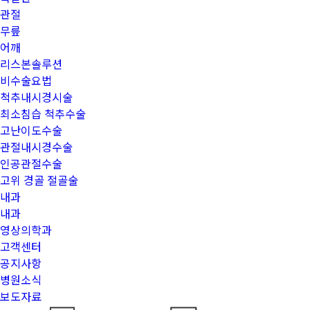
관절
무릎
어깨
리스본솔루션
비수술요법
척추내시경시술
최소침습 척추수술
고난이도수술
관절내시경수술
인공관절수술
고위 경골 절골술
내과
내과
영상의학과
고객센터
공지사항
병원소식
보도자료